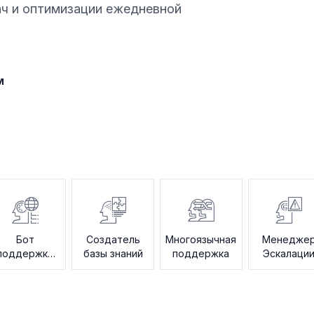
ач и оптимизации ежедневной
м
Бот
Создатель
Многоязычная
Менедже
поддержки
базы знаний
поддержка
Эскалаци
при
адаптации