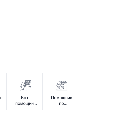
р
Бот-
Помощник
и
помощник
по
агента
удержанию