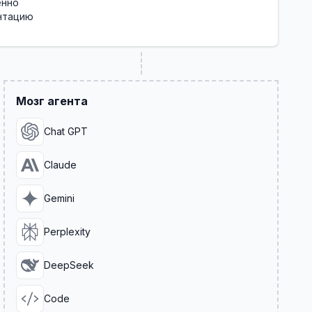
енно
ентацию
Мозг агента
Chat GPT
Claude
Gemini
Perplexity
DeepSeek
Code