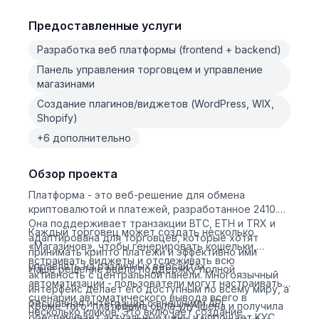
Предоставленные услуги
Разработка веб платформы (frontend + backend)
Панель управления торговцем и управление
магазинами
Создание плагинов/виджетов (WordPress, WIX,
Shopify)
+6 дополнительно
Обзор проекта
Платформа - это веб-решение для обмена
криптовалютой и платежей, разработанное 2410.
Она поддерживает транзакции BTC, ETH и TRX и
Каждый торговец может создать несколько
адаптирована для торговцев, которые хотят
«Магазинов», чтобы генерировать кошельки,
принимать крипто платежи и эффективно ими
встраивать виджеты и отслеживать всю
управлять на различных вебсайтах.
Наше решение ввело поддержку полной
активность с центральной панели. Многоязычный
автоматизации - пользователи могут настраивать
интерфейс делает его доступным по всему миру, а
сценарии автоматического вывода всего в
бесшовная интеграция с внешними API
Кроме того, платформа была улучшена и получила
несколько кликов. Это включает создание
обеспечивает актуальные цены и упрощает KYC.