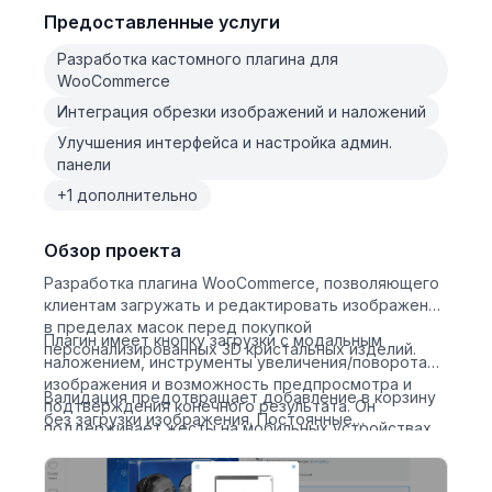
Предоставленные услуги
Разработка кастомного плагина для
WooCommerce
Интеграция обрезки изображений и наложений
Улучшения интерфейса и настройка админ.
панели
+1 дополнительно
Обзор проекта
Разработка плагина WooCommerce, позволяющего
клиентам загружать и редактировать изображения
в пределах масок перед покупкой
Плагин имеет кнопку загрузки с модальным
персонализированных 3D кристальных изделий.
наложением, инструменты увеличения/поворота
изображения и возможность предпросмотра и
Валидация предотвращает добавление в корзину
подтверждения конечного результата. Он
без загрузки изображения. Постоянные
поддерживает жесты на мобильных устройствах,
обновления включали исправление ошибок,
серверное объединение изображений и
улучшение интерфейса и оптимизацию работы на
администраторскую загрузку.
мобильных устройствах.