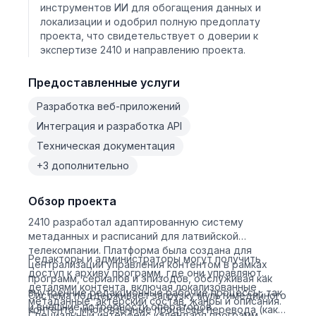
инструментов ИИ для обогащения данных и
локализации и одобрил полную предоплату
проекта, что свидетельствует о доверии к
экспертизе 2410 и направлению проекта.
Предоставленные услуги
Разработка веб-приложений
Интеграция и разработка API
Техническая документация
+3 дополнительно
Обзор проекта
2410 разработал адаптированную систему
метаданных и расписаний для латвийской
телекомпании. Платформа была создана для
Редакторы и администраторы могут получить
централизации управления контентом в рамках
доступ к архиву программ, где они управляют
программ, сериалов и эпизодов, обслуживая как
деталями контента, включая локализованные
внутренние редакционные рабочие процессы, так
Система поддерживает загрузку мультимедийного
метаданные, актерский состав, жанры и описания.
и внешние потребности операторов.
контента, многоязычные процессы перевода (как
Специальный интерфейс календаря программ