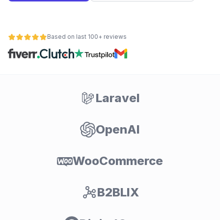
Based on last 100+ reviews
Laravel
OpenAI
ьности
WooCommerce
B2BLIX