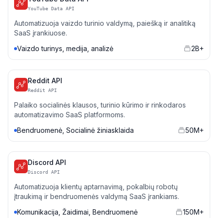
YouTube Data API
Automatizuoja vaizdo turinio valdymą, paiešką ir analitiką
SaaS įrankiuose.
Vaizdo turinys, medija, analizė
2B+
Reddit API
Reddit API
Palaiko socialinės klausos, turinio kūrimo ir rinkodaros
automatizavimo SaaS platformoms.
Bendruomenė, Socialinė žiniasklaida
50M+
Discord API
Discord API
Automatizuoja klientų aptarnavimą, pokalbių robotų
įtraukimą ir bendruomenės valdymą SaaS įrankiams.
Komunikacija, Žaidimai, Bendruomenė
150M+