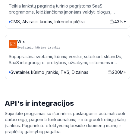
Teikia lankstų pagrindą turinio pagrįstoms SaaS
programoms, leidžiančioms įmonėms valdyti blogus,
portfelius ir e. parduotuves su pritaikytais integracijomis.
CMS, Atvirasis kodas, Interneto plėtra
43%+
Wix
Svetainių kūrimo įrankis
Supaprastina svetainių kūrimą verslui, suteikiant sklandžią
SaaS integraciją e. prekybos, užsakymų sistemoms ir
marketingo automatizavimui.
Svetainės kūrimo įrankis, TVS, Dizainas
200M+
API's ir integracijos
Sujunkite programas su išorinėmis paslaugomis automatizuoti
darbo eigą, pagerinti funkcionalumą ir integruoti trečiųjų šalių
įrankius. Pagerinkite efektyvumą besiūle duomenų mainų ir
praplėstų galimybių pagalba.