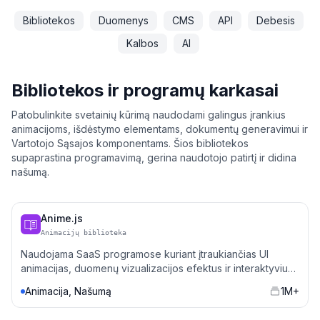
Bibliotekos
Duomenys
CMS
API
Debesis
Kalbos
AI
Bibliotekos ir programų karkasai
Patobulinkite svetainių kūrimą naudodami galingus įrankius
animacijoms, išdėstymo elementams, dokumentų generavimui ir
Vartotojo Sąsajos komponentams. Šios bibliotekos
s šakas
supaprastina programavimą, gerina naudotojo patirtį ir didina
našumą.
alumą
Anime.js
Animacijų biblioteka
Naudojama SaaS programose kuriant įtraukiančias UI
animacijas, duomenų vizualizacijos efektus ir interaktyvius
elementus.
Animacija, Našumą
1M+