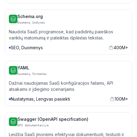
Schema.org
Duomenų žodynas
Naudota SaaS programose, kad padidintų paieškos
variklių matomumą ir pateiktas išplėstas tekstas.
SEO, Duomenys
400M+
YAML
Duomenų formatas
Dažnai naudojamas SaaS konfigūracijos failams, API
atsakams ir įdiegimo scenarijams.
Nustatymas, Lengvas pasiekti
100M+
Swagger (OpenAPI specification)
API dokumentacija
Leidžia SaaS įmonėms efektyviai dokumentuoti, testuoti ir