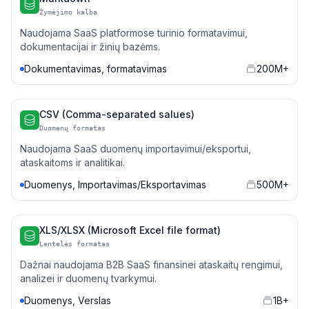
Žymėjimo kalba
Naudojama SaaS platformose turinio formatavimui,
dokumentacijai ir žinių bazėms.
Dokumentavimas, formatavimas
200M+
CSV (Comma-separated salues)
Duomenų formatas
Naudojama SaaS duomenų importavimui/eksportui,
ataskaitoms ir analitikai.
Duomenys, Importavimas/Eksportavimas
500M+
XLS/XLSX (Microsoft Excel file format)
Lentelės formatas
Dažnai naudojama B2B SaaS finansinei ataskaitų rengimui,
analizei ir duomenų tvarkymui.
Duomenys, Verslas
1B+