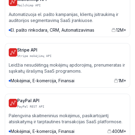
Mailchimp API
Automatizuoja el. pašto kampanijas, klientų įsitraukimą ir
auditorijos segmentavimą SaaS įrankiuose.
El. pašto rinkodara, CRM, Automatizavimas
12M+
Stripe API
Stripe mokėjimų API
Leidžia nesudėtingą mokėjimų apdorojimą, prenumeratas ir
sąskaitų išrašymą SaaS programoms.
Mokėjimai, E-komercija, Finansai
1M+
PayPal API
PayPal REST API
Palengvina skaitmeninius mokėjimus, pasikartojantį
atsiskaitymą ir tarptautines transakcijas SaaS platformose.
Mokėjimai, E-komercija, Finansai
400M+