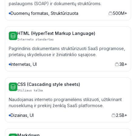
paslaugoms (SOAP) ir dokumentų struktūroms.
Duomenų formatas, Struktūrizuota
500M+
HTML (HyperText Markup Language)
Interneto standartas
Pagrindinis dokumentams struktūrizuoti SaaS programose,
prietaisų skydeliuose ir žiniatinklio sąsajose.
Internetas, UI
3B+
CSS (Cascading style sheets)
Stiliaus kalba
Naudojamas interneto programėlėms stilizuoti, užtikrinant
nuoseklumą ir prekinį ženklą SaaS platformose.
Dizainas, UI
2.5B+
Markdown