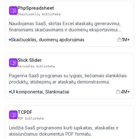
PhpSpreadsheet
Skaičiuoklių biblioteka
Naudojamas SaaS, skirtas Excel ataskaitų generavimui,
finansiniams skaičiavimams ir duomenų eksportavimui
automatizuoti.
Skaičiuoklės, duomenų apdorojimas
1M+
Slick Slider
Karuselės biblioteka
Pagerina SaaS programas su lygiais, liečiamais slankikliais
produktų, atsiliepimų ar ataskaitų demonstravimui.
UI komponentai, Slankmačiai
4M+
TCPDF
PDF biblioteka
Leidžia SaaS programoms kurti sąskaitas, ataskaitas ir
atsisiunčiamus dokumentus PDF formatu.