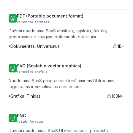
PDF (Portable pocument format)
Dokumento formatas
Dažnai naudojama SaaS ataskaitų, sąskaitų faktūrų
generavimui ir saugiam dokumentų dalijimuisi.
Dokumentas, Universalus
1B+
SVG (Scalable vector graphics)
Vektorinė grafika
Naudojama SaaS programose keičiamiems UI ikonams,
logotipams ir vizualiniams elementams.
Grafika, Tinklas
100M+
PNG
Vaizdo formatas
Dažnai naudojamas SaaS UI elementams, produktų