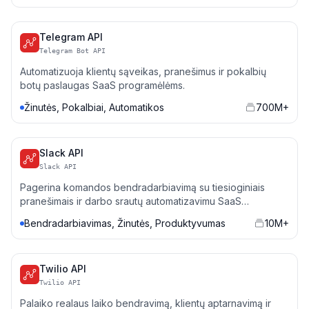
Telegram API
Telegram Bot API
Automatizuoja klientų sąveikas, pranešimus ir pokalbių
botų paslaugas SaaS programėlėms.
Žinutės, Pokalbiai, Automatikos
700M+
Slack API
Slack API
Pagerina komandos bendradarbiavimą su tiesioginiais
pranešimais ir darbo srautų automatizavimu SaaS
įrankiuose.
Bendradarbiavimas, Žinutės, Produktyvumas
10M+
Twilio API
Twilio API
Palaiko realaus laiko bendravimą, klientų aptarnavimą ir