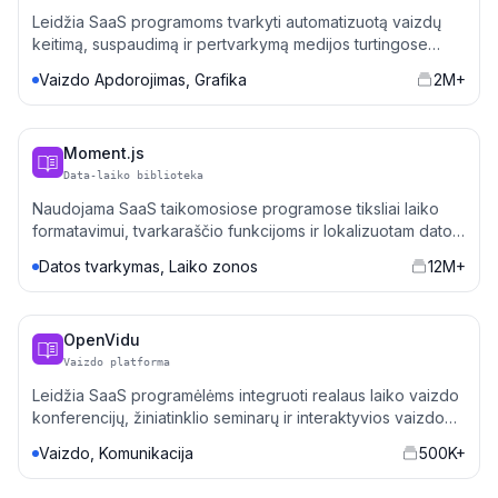
Leidžia SaaS programoms tvarkyti automatizuotą vaizdų
keitimą, suspaudimą ir pertvarkymą medijos turtingose
platformose.
Vaizdo Apdorojimas, Grafika
2M+
Moment.js
Data-laiko biblioteka
Naudojama SaaS taikomosiose programose tiksliai laiko
formatavimui, tvarkaraščio funkcijoms ir lokalizuotam datos
ir laiko valdymui.
Datos tvarkymas, Laiko zonos
12M+
OpenVidu
Vaizdo platforma
Leidžia SaaS programėlėms integruoti realaus laiko vaizdo
konferencijų, žiniatinklio seminarų ir interaktyvios vaizdo
funkcijas.
Vaizdo, Komunikacija
500K+