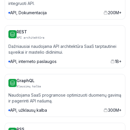
integruoti API.
API, Dokumentacija
200M+
REST
API architektūra
Dažniausiai naudojama API architektūra SaaS tarptautinei
sąveikai ir mastelio didinimui.
API, interneto paslaugos
1B+
GraphQL
Klausimų kalba
Naudojama SaaS programose optimizuoti duomenų gavimą
ir pagerinti API našumą.
API, užklausų kalba
300M+
RSS