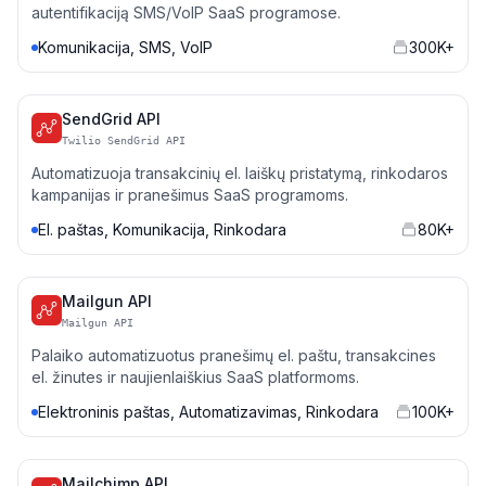
autentifikaciją SMS/VoIP SaaS programose.
Komunikacija, SMS, VoIP
300K+
SendGrid API
Twilio SendGrid API
Automatizuoja transakcinių el. laiškų pristatymą, rinkodaros
kampanijas ir pranešimus SaaS programoms.
El. paštas, Komunikacija, Rinkodara
80K+
Mailgun API
Mailgun API
Palaiko automatizuotus pranešimų el. paštu, transakcines
el. žinutes ir naujienlaiškius SaaS platformoms.
Elektroninis paštas, Automatizavimas, Rinkodara
100K+
Mailchimp API