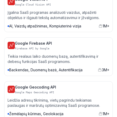
Google Cloud Vision API
Įgalina SaaS programas analizuoti vaizdus, atpažinti
objektus ir išgauti tekstą automatizavimui ir įžvalgoms.
AI, Vaizdų atpažinimas, Kompiuterinė vizija
1M+
Google Firebase API
Firebase API by Google
Teikia realaus laiko duomenų bazę, autentifikavimą ir
debesų funkcijas SaaS programoms.
Backendas, Duomenų bazė, Autentifikacija
3M+
Google Geocoding API
Google Maps Geocoding API
Leidžia adresų tikrinimą, vietų pagrindu teikiamas
paslaugas ir maršrutų optimizavimą SaaS programose.
Žemėlapių kūrimas, Geolokacija
1M+