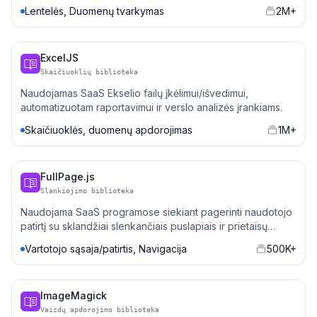
rinkinius į puslapius.
Lentelės, Duomenų tvarkymas
2M+
ExcelJS
Skaičiuoklių biblioteka
Naudojamas SaaS Ekselio failų įkėlimui/išvedimui,
automatizuotam raportavimui ir verslo analizės įrankiams.
Skaičiuoklės, duomenų apdorojimas
1M+
FullPage.js
Slankiojimo biblioteka
Naudojama SaaS programose siekiant pagerinti naudotojo
patirtį su sklandžiai slenkančiais puslapiais ir prietaisų
skydais.
Vartotojo sąsaja/patirtis, Navigacija
500K+
ImageMagick
Vaizdų apdorojimo biblioteka