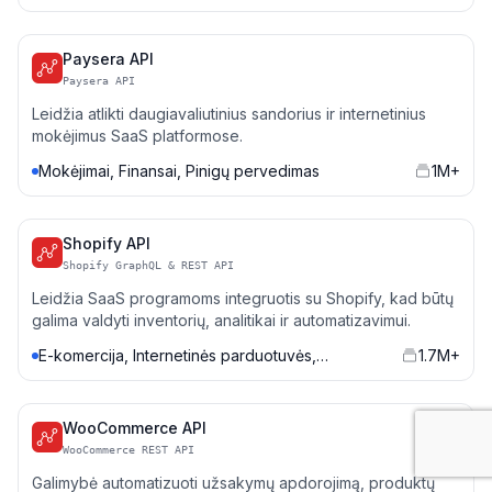
Paysera API
Paysera API
Leidžia atlikti daugiavaliutinius sandorius ir internetinius
mokėjimus SaaS platformose.
Mokėjimai, Finansai, Pinigų pervedimas
1M+
Shopify API
Shopify GraphQL & REST API
Leidžia SaaS programoms integruotis su Shopify, kad būtų
galima valdyti inventorių, analitikai ir automatizavimui.
E-komercija, Internetinės parduotuvės,
1.7M+
Mažmeninė prekyba
WooCommerce API
WooCommerce REST API
Galimybė automatizuoti užsakymų apdorojimą, produktų