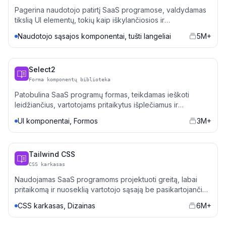
Pagerina naudotojo patirtį SaaS programose, valdydamas
tikslią UI elementų, tokių kaip iškylančiosios ir
išskleidžiamosios langeliai, vietą.
Naudotojo sąsajos komponentai, tušti langeliai
5M+
Select2
Forma komponentų biblioteka
Patobulina SaaS programų formas, teikdamas ieškoti
leidžiančius, vartotojams pritaikytus išplečiamus ir
pasirinkimo sąrašus.
UI komponentai, Formos
3M+
Tailwind CSS
CSS karkasas
Naudojamas SaaS programoms projektuoti greitą, labai
pritaikomą ir nuoseklią vartotojo sąsają be pasikartojančio
CSS rašymo.
CSS karkasas, Dizainas
6M+