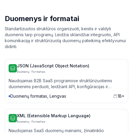
Duomenys ir formatai
Standartizuotos struktūros organizuoti, keistis ir valdyti
duomenis tarp programų. Leidžia sklandžiai integruotis, API
komunikaciją ir struktūrizuotą duomenų pateikimą efektyvumui
didinti.
JSON (JavaScript Object Notation)
Duomenų formatas
Naudojamas B2B SaaS programose struktūrizuotiems
duomenims perduoti, leidžiant API, konfigūracijas ir
duomenų saugojimą.
Duomenų formatas, Lengvas
1B+
XML (Extensible Markup Language)
Duomenų formatas
Naudojamas SaaS duomenų mainams, žiniatinklio