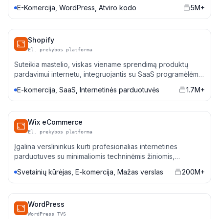
mokėjimų, inventoriaus ir rinkodaros automatizavimui.
E-Komercija, WordPress, Atviro kodo
5M+
Shopify
El. prekybos platforma
Suteikia mastelio, viskas viename sprendimą produktų
pardavimui internetu, integruojantis su SaaS programėlėm
CRM, mokėjimo vartais ir rinkodaros automatizavimu.
E-komercija, SaaS, Internetinės parduotuvės
1.7M+
Wix eCommerce
El. prekybos platforma
Įgalina verslininkus kurti profesionalias internetines
parduotuves su minimaliomis techninėmis žiniomis,
integruodamasis su SaaS įrankiais pardavimams,
Svetainių kūrėjas, E-komercija, Mažas verslas
200M+
analitikoms ir automatizavimui.
WordPress
WordPress TVS