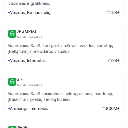
vaizdams ir grafikoms.
Vaizdas, Be nuostolių
1.5B+
JPG/JPEG
Vaizdo formatas
Naudojama SaaS, kad greitai užkrauti vaizdus, vartotojų
įkeltą turinį ir rinkodaros vizualus.
Vaizdas, Internetas
2B+
GIF
Vaizdo formatas
Naudojama SaaS animuotiems piktogramoms, naudotojų
įtraukimui ir prekių ženklų kūrimui.
Animacija, Internetas
800M+
WebP