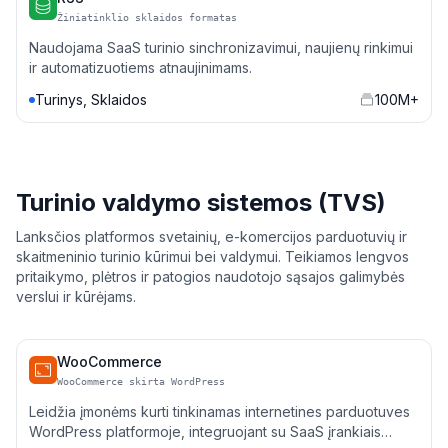
Žiniatinklio sklaidos formatas
Naudojama SaaS turinio sinchronizavimui, naujienų rinkimui
ir automatizuotiems atnaujinimams.
Turinys, Sklaidos
100M+
Turinio valdymo sistemos (TVS)
Lanksčios platformos svetainių, e-komercijos parduotuvių ir
skaitmeninio turinio kūrimui bei valdymui. Teikiamos lengvos
pritaikymo, plėtros ir patogios naudotojo sąsajos galimybės
verslui ir kūrėjams.
WooCommerce
WooCommerce skirta WordPress
Leidžia įmonėms kurti tinkinamas internetines parduotuves
WordPress platformoje, integruojant su SaaS įrankiais