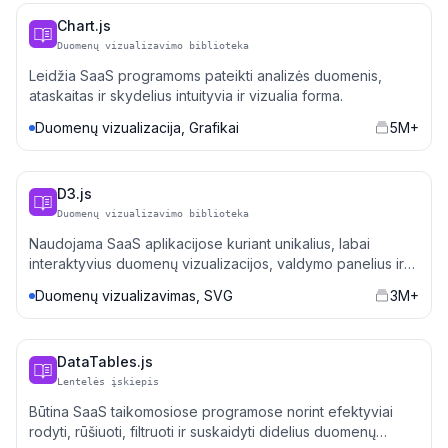
Chart.js
Duomenų vizualizavimo biblioteka
Leidžia SaaS programoms pateikti analizės duomenis,
ataskaitas ir skydelius intuityvia ir vizualia forma.
Duomenų vizualizacija, Grafikai
5M+
D3.js
Duomenų vizualizavimo biblioteka
Naudojama SaaS aplikacijose kuriant unikalius, labai
interaktyvius duomenų vizualizacijos, valdymo panelius ir
verslo sprendimų įrankius.
Duomenų vizualizavimas, SVG
3M+
DataTables.js
Lentelės įskiepis
Būtina SaaS taikomosiose programose norint efektyviai
rodyti, rūšiuoti, filtruoti ir suskaidyti didelius duomenų