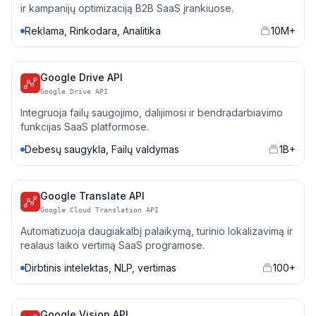
ir kampanijų optimizaciją B2B SaaS įrankiuose.
Reklama, Rinkodara, Analitika
10M+
Google Drive API
Google Drive API
Integruoja failų saugojimo, dalijimosi ir bendradarbiavimo
funkcijas SaaS platformose.
Debesų saugykla, Failų valdymas
1B+
Google Translate API
Google Cloud Translation API
Automatizuoja daugiakalbį palaikymą, turinio lokalizavimą ir
realaus laiko vertimą SaaS programose.
Dirbtinis intelektas, NLP, vertimas
100+
Google Vision API