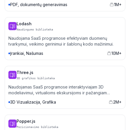
PDF, dokumentų generavimas
1M+
Lodash
Naudingumo biblioteka
Naudojama SaaS programose efektyviam duomenų
tvarkymui, veikimo gerinimui ir šablonų kodo mažinimui.
Įrankiai, Našumas
10M+
Three.js
3D grafikos biblioteka
Naudojamas SaaS programose interaktyviajam 3D
modeliavimui, virtualioms ekskursijoms ir pažangiam
duomenų vizualizacijai.
3D Vizualizacija, Grafika
2M+
Popper.js
Pozicionavimo biblioteka