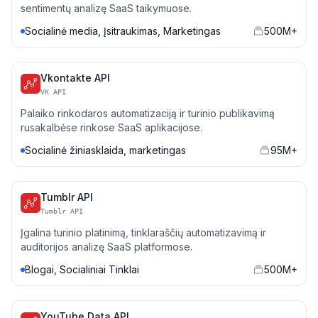
sentimentų analizę SaaS taikymuose.
Socialinė media, Įsitraukimas, Marketingas
500M+
Vkontakte API
VK API
Palaiko rinkodaros automatizaciją ir turinio publikavimą
rusakalbėse rinkose SaaS aplikacijose.
Socialinė žiniasklaida, marketingas
95M+
Tumblr API
Tumblr API
Įgalina turinio platinimą, tinklaraščių automatizavimą ir
auditorijos analizę SaaS platformose.
Blogai, Socialiniai Tinklai
500M+
YouTube Data API