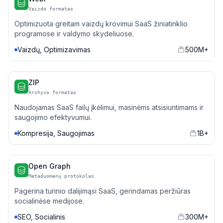
Vaizdo formatas
Optimizuota greitam vaizdų krovimui SaaS žiniatinklio
programose ir valdymo skydeliuose.
Vaizdų, Optimizavimas
500M+
ZIP
Archyvo formatas
Naudojamas SaaS failų įkėlimui, masinėms atsisiuntimams ir
saugojimo efektyvumui.
Kompresija, Saugojimas
1B+
Open Graph
Metaduomenų protokolas
Pagerina turinio dalijimąsi SaaS, gerindamas peržiūras
socialinėse medijose.
SEO, Socialinis
300M+