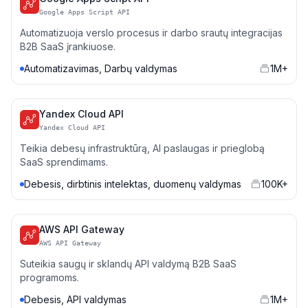
Google Apps Script API
Automatizuoja verslo procesus ir darbo srautų integracijas
B2B SaaS įrankiuose.
Automatizavimas, Darbų valdymas
1M+
Yandex Cloud API
Yandex Cloud API
Teikia debesų infrastruktūrą, AI paslaugas ir prieglobą
SaaS sprendimams.
Debesis, dirbtinis intelektas, duomenų valdymas
100K+
AWS API Gateway
AWS API Gateway
Suteikia saugų ir sklandų API valdymą B2B SaaS
programoms.
Debesis, API valdymas
1M+