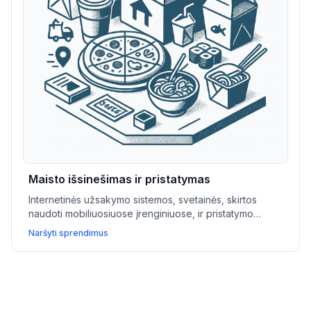
Maisto išsinešimas ir pristatymas
Internetinės užsakymo sistemos, svetainės, skirtos
naudoti mobiliuosiuose įrenginiuose, ir pristatymo
programų integracijos leidžia maisto išsinešimo ir greito
Naršyti sprendimus
maisto įmonėms efektyviau organizuoti veiklą bei didinti
pakartotinius pardavimus.