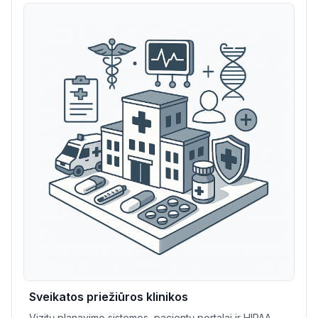
Sveikatos priežiūros klinikos
Vizitų planavimo sistemos, pacientų portalai ir HIPAA