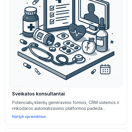
Sveikatos konsultantai
Potencialių klientų generavimo formos, CRM sistemos ir
rinkodaros automatizavimo platformos padeda
sveikatos konsultantams kurti klientų bazę, valdyti
Naršyti sprendimus
santykius ir veiksmingai didinti paslaugų apimtį.