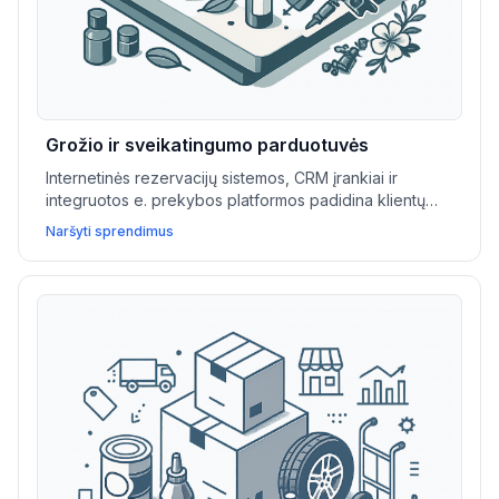
Grožio ir sveikatingumo parduotuvės
Internetinės rezervacijų sistemos, CRM įrankiai ir
integruotos e. prekybos platformos padidina klientų
lojalumą, supaprastina paslaugų valdymą ir skatina
Naršyti sprendimus
grožio bei sveikatingumo verslų plėtrą.