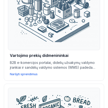
Vartojimo prekių didmenininkai
B2B e-komercijos portalai, didelių užsakymų valdymo
įrankiai ir sandėlių valdymo sistemos (WMS) padeda
didmenininkams didinti operacijas ir aptarnauti
Naršyti sprendimus
pagrindines verslo sąskaitas.