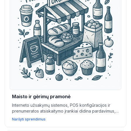
Maisto ir gėrimų pramonė
Interneto užsakymų sistemos, POS konfigūracijos ir
prenumeratos atsiskaitymo įrankiai didina pardavimus,
supaprastina veiklą ir padeda maisto ir gėrimų
Naršyti sprendimus
parduotuvėms geriau užmegzti ryšius su vietiniais
klientais.