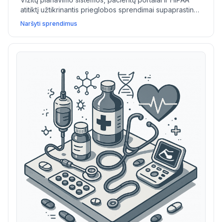
atitiktį užtikrinantis prieglobos sprendimai supaprastina
klinikų veiklą bei pagerina pacientų prieigą ir duomenų
Naršyti sprendimus
saugumą.