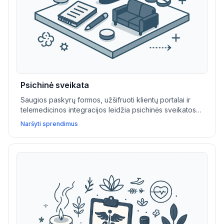
Psichinė sveikata
Saugios paskyrų formos, užšifruoti klientų portalai ir
telemedicinos integracijos leidžia psichinės sveikatos
specialistams teikti konfidencialią priežiūrą ir lanksčias
Naršyti sprendimus
nuotolines sesijas.