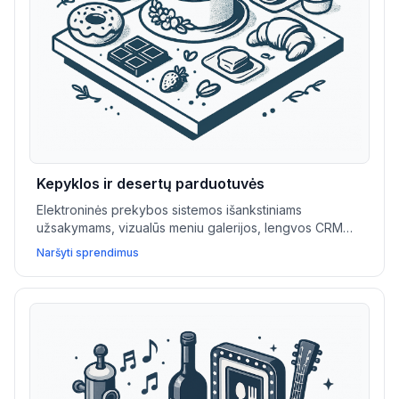
Kepyklos ir desertų parduotuvės
Elektroninės prekybos sistemos išankstiniams
užsakymams, vizualūs meniu galerijos, lengvos CRM
sistemos ir socialinių tinklų srautai padeda kepykloms ir
Naršyti sprendimus
desertų parduotuvėms skatinti pardavimus ir pristatyti
savo pasiūlymus.