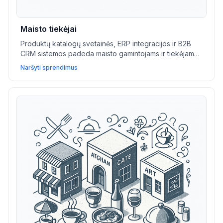
Maisto tiekėjai
Produktų katalogų svetainės, ERP integracijos ir B2B
CRM sistemos padeda maisto gamintojams ir tiekėjams
valdyti atsargas, administruoti kainų pasiūlymus ir
Naršyti sprendimus
pasiekti platesnes rinkas efektyviai.