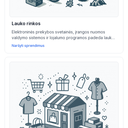
Lauko rinkos
Elektroninės prekybos svetainės, įrangos nuomos
valdymo sistemos ir lojalumo programos padeda lauko
ir gyvenimo būdo verslams didinti pardavimus, valdyti
Naršyti sprendimus
paslaugas ir kurti klientų bendruomenes.