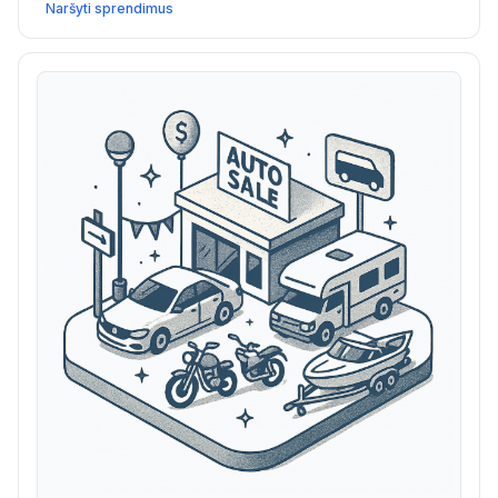
Naršyti sprendimus
organizuoti įvykius ir kurti stiprias kūrybiškas
bendruomenes.