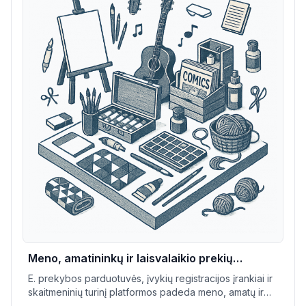
Meno, amatininkų ir laisvalaikio prekių
parduotuvės
E. prekybos parduotuvės, įvykių registracijos įrankiai ir
skaitmeninių turinį platformos padeda meno, amatų ir
laisvalaikio parduotuvėms parduoti produktus,