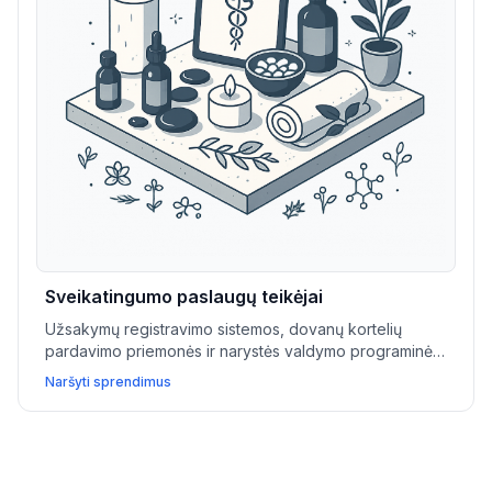
Sveikatingumo paslaugų teikėjai
Užsakymų registravimo sistemos, dovanų kortelių
pardavimo priemonės ir narystės valdymo programinė
įranga padeda SPA ir sveikatingumo centrams auginti
Naršyti sprendimus
lojalumą ir didinti paslaugų pajamas.