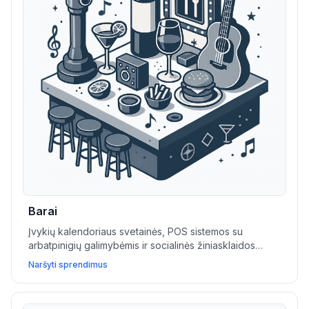
Barai
Įvykių kalendoriaus svetainės, POS sistemos su
arbatpinigių galimybėmis ir socialinės žiniasklaidos
integracijos padeda barams ir naktinėms vietoms
Naršyti sprendimus
valdyti rezervacijas, reklamuoti renginius ir didinti
lankytojų srautą.