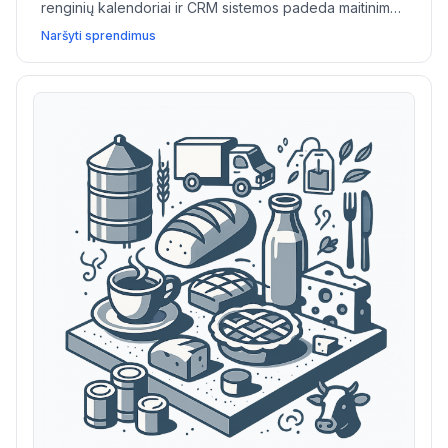
renginių kalendoriai ir CRM sistemos padeda maitinimo
verslams supaprastinti klientų bendravimą, valdyti
Naršyti sprendimus
projektus ir sudaryti daugiau sandorių.