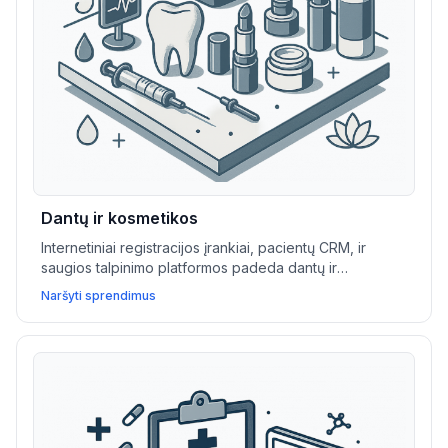
Dantų ir kosmetikos
Internetiniai registracijos įrankiai, pacientų CRM, ir
saugios talpinimo platformos padeda dantų ir
kosmetikos įstaigoms pritraukti naujus klientus, valdyti
Naršyti sprendimus
atvejus ir supaprastinti mokėjimus.