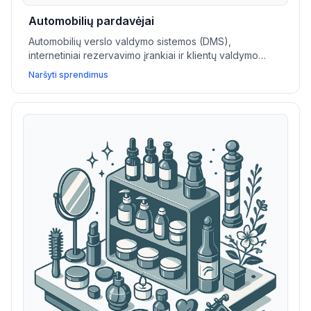
Automobilių pardavėjai
Automobilių verslo valdymo sistemos (DMS),
internetiniai rezervavimo įrankiai ir klientų valdymo
sistemos suteikia automobilių pardavėjams galimybę
Naršyti sprendimus
efektyviai valdyti atsargas, optimizuoti bandomuosius
važiavimus ir sudaryti daugiau sandorių.