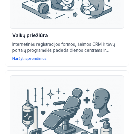
Vaikų priežiūra
Internetinės registracijos formos, šeimos CRM ir tėvų
portalų programėlės padeda dienos centrams ir
jaunimo organizacijoms supaprastinti komunikaciją,
Naršyti sprendimus
renginių planavimą ir klientų valdymą.