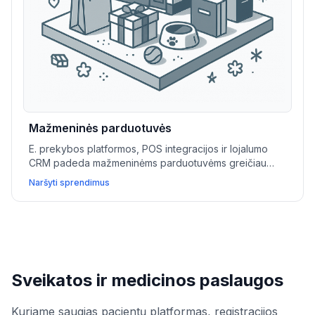
Mažmeninės parduotuvės
E. prekybos platformos, POS integracijos ir lojalumo
CRM padeda mažmeninėms parduotuvėms greičiau
augti, lengvai valdyti atsargas ir kurti sklandžias
Naršyti sprendimus
apsipirkimo patirtis.
Sveikatos ir medicinos paslaugos
Kuriame saugias pacientų platformas, registracijos