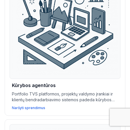
Kūrybos agentūros
Portfolio TVS platformos, projektų valdymo įrankiai ir
klientų bendradarbiavimo sistemos padeda kūrybos
agentūroms pristatyti darbus, valdyti projektus ir
Naršyti sprendimus
generuoti naujus kontaktus.