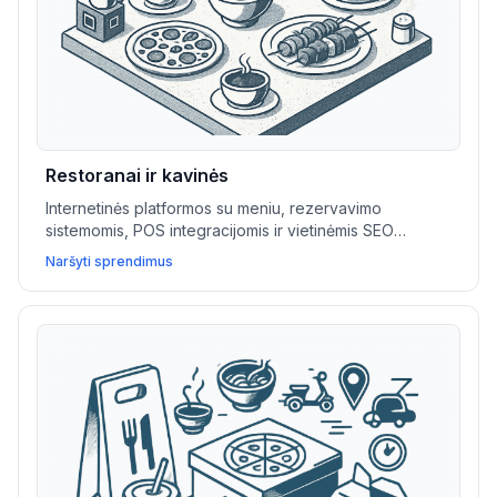
Restoranai ir kavinės
Internetinės platformos su meniu, rezervavimo
sistemomis, POS integracijomis ir vietinėmis SEO
priemonėmis padeda restoranams ir kavinėms padidinti
Naršyti sprendimus
užsakymus, optimizuoti paslaugas bei pritraukti daugiau
lankytojų.