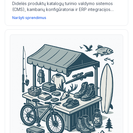
Didelės produktų katalogų turinio valdymo sistemos
(CMS), kambarių konfigūratoriai ir ERP integracijos
padeda namų ir baldų parduotuvėms demonstruoti
Naršyti sprendimus
atsargas, pasiūlyti finansavimą ir paspartinti logistiką.