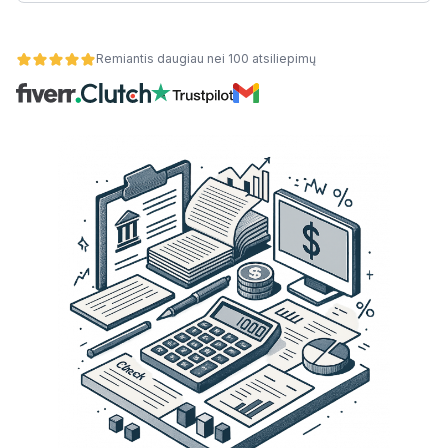
Remiantis daugiau nei 100 atsiliepimų
s šakas
alumą