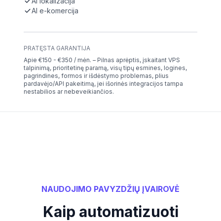
AI lokalizacija
AI e-komercija
PRATĘSTA GARANTIJA
Apie €150 - €350 / mėn. – Pilnas aprėptis, įskaitant VPS
talpinimą, prioritetinę paramą, visų tipų esmines, logines,
pagrindines, formos ir išdėstymo problemas, plius
pardavėjo/API pakeitimą, jei išorinės integracijos tampa
nestabilios ar nebeveikiančios.
NAUDOJIMO PAVYZDŽIŲ ĮVAIROVĖ
Kaip automatizuoti