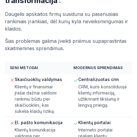
:
transformacija
Daugelis apskaitos firmų susiduria su pasenusiais
rankiniais įrankiais, dėl kurių kyla neveiksmingumas ir
klaidos.
Šias problemas galima įveikti priėmus supaprastintas
skaitmenines sprendimus.
SENI METODAI
MODERNUS SPRENDIMAS
Skaičiuoklių valdymas
Centralizuotas crm
Klientų ir finansiniai
CRM, kuris konsoliduoja
įrašai dažnai valdomi
klientų informaciją,
rankiniu būdu per
užtikrinant tikslumą ir
skaičiuokles, kas
lengvą prieigą.
sukelia klaidų riziką.
El. pašto komunikacija
Klientų portalai
Klientų komunikacija
Interneto portalai
valdoma per
realiam klientų