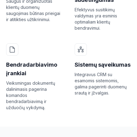
Saugus ir organizuotas
klientų duomenų
Efektyvus susitikimų
saugojimas būtinas prieigai
valdymas yra esminis
ir atitikties užtikrinimui.
optimaliam klientų
bendravimui.
Bendradarbiavimo
Sistemų sąveikumas
įrankiai
Integravus CRM su
esamomis sistemomis,
Veiksmingas dokumentų
galima pagerinti duomenų
dalinimasis pagerina
srautą ir įžvalgas.
komandos
bendradarbiavimą ir
užduočių vykdymą.