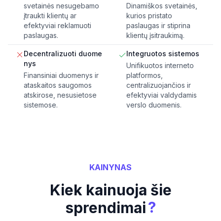
svetainės nesugebamo
Dinamiškos svetainės,
įtraukti klientų ar
kurios pristato
efektyviai reklamuoti
paslaugas ir stiprina
paslaugas.
klientų įsitraukimą.
Decentralizuoti duome
Integruotos sistemos
nys
Unifikuotos interneto
Finansiniai duomenys ir
platformos,
ataskaitos saugomos
centralizuojančios ir
atskirose, nesusietose
efektyviai valdydamis
sistemose.
verslo duomenis.
KAINYNAS
Kiek kainuoja šie
?
sprendimai