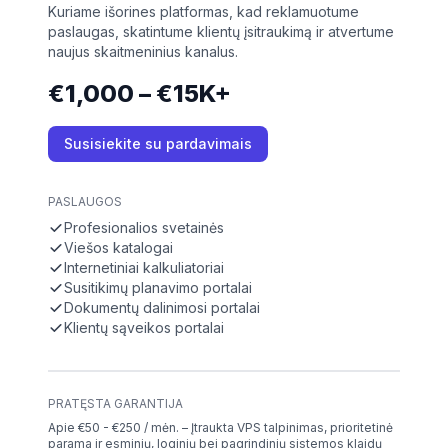
Kuriame išorines platformas, kad reklamuotume
paslaugas, skatintume klientų įsitraukimą ir atvertume
naujus skaitmeninius kanalus.
€1,000 – €15K+
Susisiekite su pardavimais
PASLAUGOS
Profesionalios svetainės
Viešos katalogai
Internetiniai kalkuliatoriai
Susitikimų planavimo portalai
Dokumentų dalinimosi portalai
Klientų sąveikos portalai
PRATĘSTA GARANTIJA
Apie €50 - €250 / mėn. – Įtraukta VPS talpinimas, prioritetinė
parama ir esminių, loginių bei pagrindinių sistemos klaidų