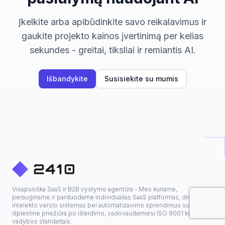
Įkelkite arba apibūdinkite savo reikalavimus ir
gaukite projekto kainos įvertinimą per kelias
sekundes - greitai, tiksliai ir remiantis AI.
Išbandykite
Susisiekite su mumis
Visapusiška SaaS ir B2B vystymo agentūra - Mes kuriame,
perauginame ir parduodame individualias SaaS platformas, dirbtinio
intelekto verslo sistemas bei automatizavimo sprendimus su
išplėstine priežiūra po išleidimo, vadovaudamiesi ISO 9001 kokybės
vadybos standartais.