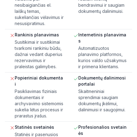
nesibaigiančias el.
bendravimui ir saugiam
laiškų temas,
dokumentų dalinimuisi.
sukeliančias vėlavimus ir
nesusipratimus.
Rankinis planavimas
Internetinis planavima
s
Susitikimai ir susitikimai
tvarkomi rankiniu būdu,
Automatizuotos
dažnai vedant duperius
planavimo platformos,
rezervavimus ir
kurios valdo užsakymus
praleistas galimybes.
ir primena klientams.
Popieriniai dokumenta
Dokumentų dalinimosi
i
portalai
Pasikliavimas fiziniais
Skaitmeniniai
dokumentais ir
sprendimai saugiam
archyvavimo sistemomis
dokumentų įkėlimui,
sukelia lėtus procesus ir
dalinimuisi ir saugojimui.
prarastus įrašus.
Statinės svetainės
Profesionalios svetain
ės
Statinės ir pasenusios