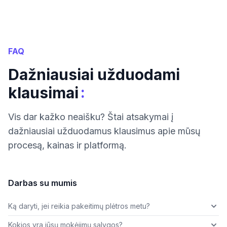
FAQ
Dažniausiai užduodami
:
klausimai
Vis dar kažko neaišku? Štai atsakymai į
dažniausiai užduodamus klausimus apie mūsų
procesą, kainas ir platformą.
Darbas su mumis
Ką daryti, jei reikia pakeitimų plėtros metu?
Kokios yra jūsų mokėjimų sąlygos?