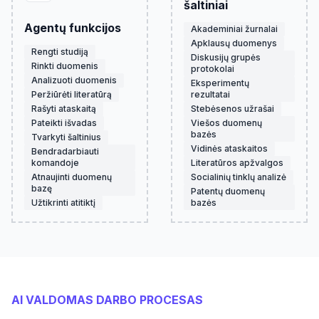
šaltiniai
Agentų funkcijos
Akademiniai žurnalai
Apklausų duomenys
Rengti studiją
Diskusijų grupės
Rinkti duomenis
protokolai
Analizuoti duomenis
Eksperimentų
Peržiūrėti literatūrą
rezultatai
Rašyti ataskaitą
Stebėsenos užrašai
Pateikti išvadas
Viešos duomenų
bazės
Tvarkyti šaltinius
Vidinės ataskaitos
Bendradarbiauti
komandoje
Literatūros apžvalgos
Atnaujinti duomenų
Socialinių tinklų analizė
bazę
Patentų duomenų
Užtikrinti atitiktį
bazės
AI VALDOMAS DARBO PROCESAS