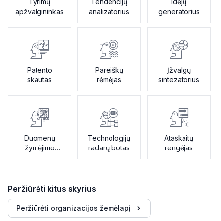
Tyrimų
Tendencijų
Idėjų
apžvalgininkas
analizatorius
generatorius
Patento
Pareiškų
Įžvalgų
skautas
rėmėjas
sintezatorius
Duomenų
Technologijų
Ataskaitų
žymėjimo
radarų botas
rengėjas
asistentas
Peržiūrėti kitus skyrius
Peržiūrėti organizacijos žemėlapį