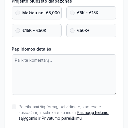
Projekto biudžeto diapazonas
Mažiau nei €5,000
€5K - €15K
€15K - €50K
€50K+
Papildomos detalės
Pateikdami šią formą, patvirtinate, kad esate
susipažinę ir sutinkate su mūsų
Paslaugų teikimo
sąlygomis
ir
Privatumo pareiškimu
.