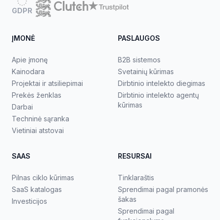
GDPR
ĮMONĖ
PASLAUGOS
Apie įmonę
B2B sistemos
Kainodara
Svetainių kūrimas
Projektai ir atsiliepimai
Dirbtinio intelekto diegimas
Prekės ženklas
Dirbtinio intelekto agentų
kūrimas
Darbai
Techninė sąranka
Vietiniai atstovai
SAAS
RESURSAI
Pilnas ciklo kūrimas
Tinklaraštis
SaaS katalogas
Sprendimai pagal pramonės
šakas
Investicijos
Sprendimai pagal