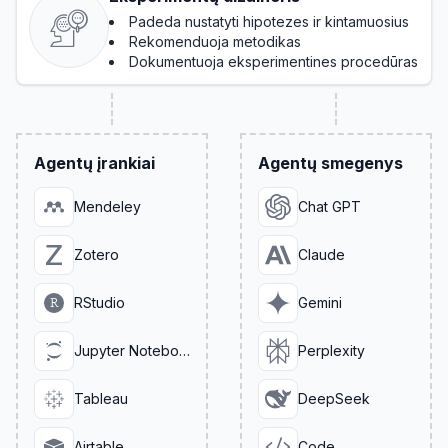
Padeda nustatyti hipotezes ir kintamuosius
Rekomenduoja metodikas
Dokumentuoja eksperimentines procedūras
Agentų įrankiai
Agentų smegenys
Mendeley
Chat GPT
Zotero
Claude
RStudio
Gemini
Jupyter Notebook
Perplexity
Tableau
DeepSeek
Airtable
Code