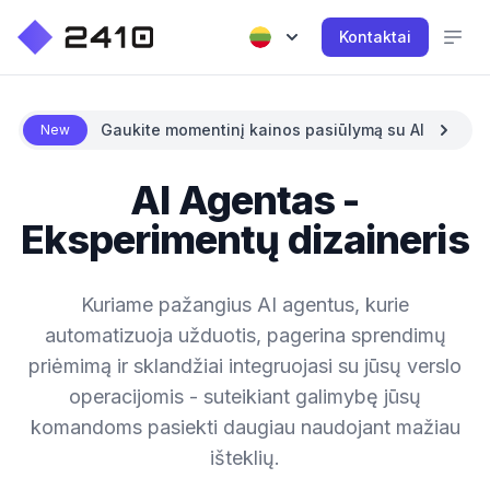
Kontaktai
Gaukite momentinį kainos pasiūlymą su AI
New
AI Agentas -
Eksperimentų dizaineris
Kuriame pažangius AI agentus, kurie
automatizuoja užduotis, pagerina sprendimų
priėmimą ir sklandžiai integruojasi su jūsų verslo
operacijomis - suteikiant galimybę jūsų
komandoms pasiekti daugiau naudojant mažiau
išteklių.