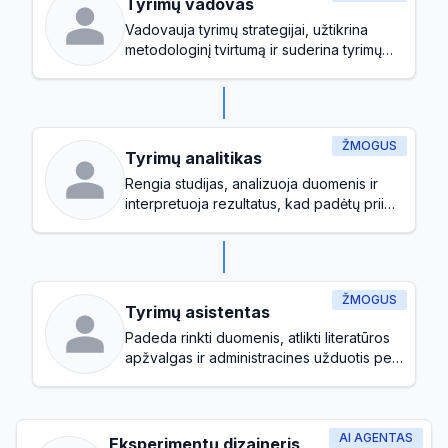
Tyrimų vadovas
Vadovauja tyrimų strategijai, užtikrina
metodologinį tvirtumą ir suderina tyrimų
iniciatyvas su organizacijos tikslais
ŽMOGUS
Tyrimų analitikas
Rengia studijas, analizuoja duomenis ir
interpretuoja rezultatus, kad padėtų priimti
sprendimus
ŽMOGUS
Tyrimų asistentas
Padeda rinkti duomenis, atlikti literatūros
apžvalgas ir administracines užduotis per
visą tyrimo procesą
AI AGENTAS
Eksperimentų dizaineris