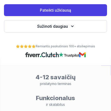
Pateikti užklausą
Sužinoti daugiau
Remiantis paskutiniais 100+ atsiliepimais
s šakas
alumą
4-12 savaičių
pristatymo terminas
Funkcionalus
ir skalabilus