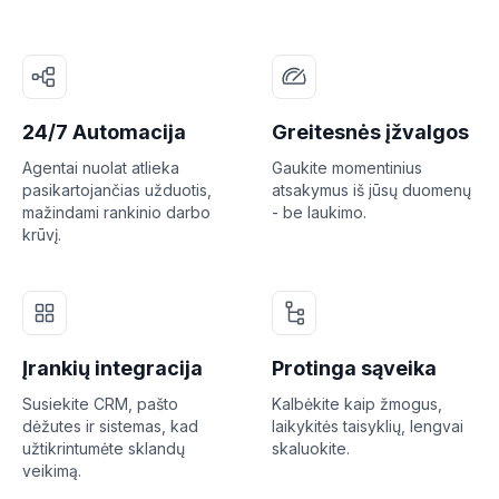
24/7 Automacija
Greitesnės įžvalgos
Agentai nuolat atlieka
Gaukite momentinius
pasikartojančias užduotis,
atsakymus iš jūsų duomenų
mažindami rankinio darbo
- be laukimo.
krūvį.
Įrankių integracija
Protinga sąveika
Susiekite CRM, pašto
Kalbėkite kaip žmogus,
dėžutes ir sistemas, kad
laikykitės taisyklių, lengvai
užtikrintumėte sklandų
skaluokite.
veikimą.