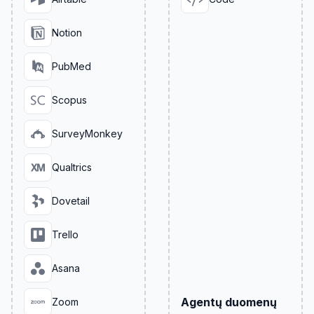
Notion
PubMed
Scopus
SurveyMonkey
Qualtrics
Dovetail
Trello
Asana
Agentų duomenų
Zoom