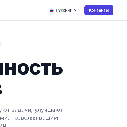
Русский
Контакты
нность
в
уют задачи, улучшают
ми, позволяя вашим
ми.