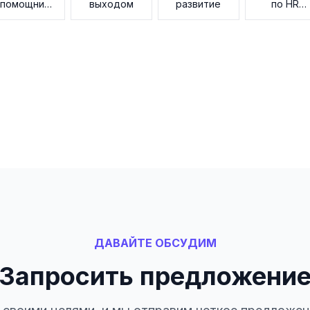
помощник
выходом
развитие
по HR
по знаниям
данным
ДАВАЙТЕ ОБСУДИМ
Запросить предложени