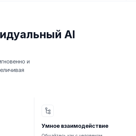
идуальный AI
мгновенно и
величивая
Умное взаимодействие
Общайтесь как с человеком,