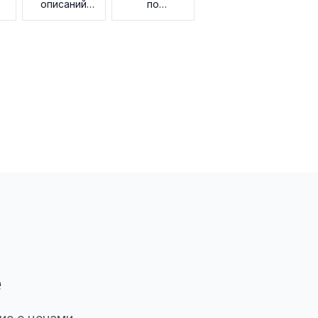
описаний
по
вакансий
соблюдению
норм
е