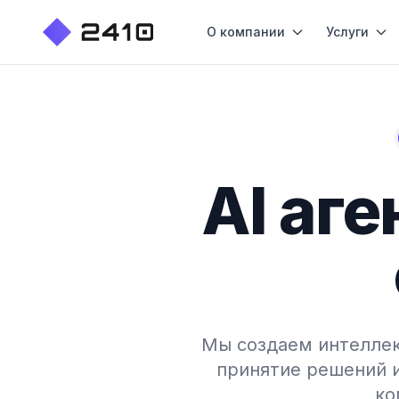
О компании
Услуги
AI аг
Мы создаем интеллек
принятие решений 
ко