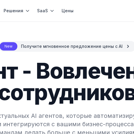
Решения
SaaS
Цены
Получите мгновенное предложение цены с AI
New
ент - Вовлече
сотруднико
туальных AI агентов, которые автоматизир
и интегрируются с вашими бизнес-процесса
мандам делать больше с меньшими усилия